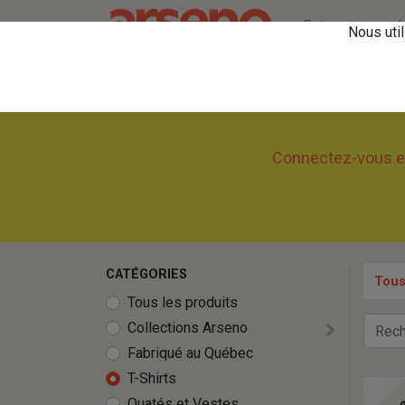
Retourner vers le
Nous util
Vous ête
Connectez-vous en 
CATÉGORIES
Tous
Tous les produits
Collections Arseno
Fabriqué au Québec
T-Shirts
Ouatés et Vestes