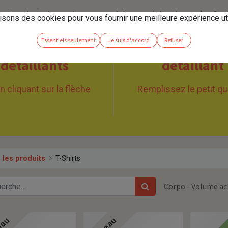
 site principal
services
produits
réalisations
Con
isons des cookies pour vous fournir une meilleure expérience uti
Essentiels seulement
Je suis d'accord
Refuser
s un de nos
Vous souh
détaillants
détaillant
cliquant sur la flèche
Remplissez le petit qu
 les produits
T-Shirts
Corpo - Volume ac