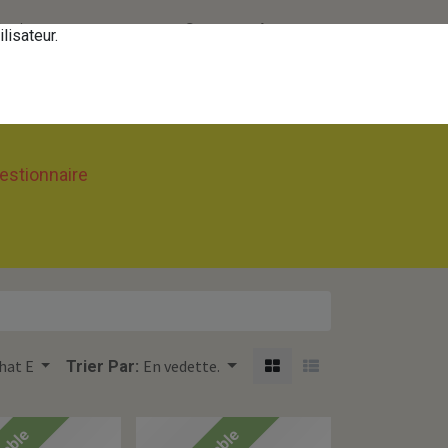
tactez-nous
Se connecter
FR
lisateur.
aitez devenir
estionnaire
hat E
En vedette.
Trier Par: