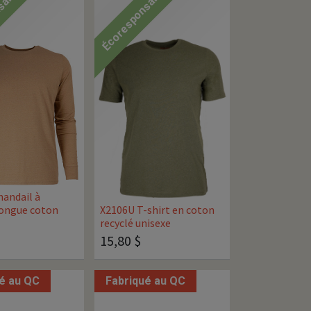
sable
Écoresponsable
andail à
ongue coton
X2106U T-shirt en coton
recyclé unisexe
15,80
$
é au QC
Fabriqué au QC