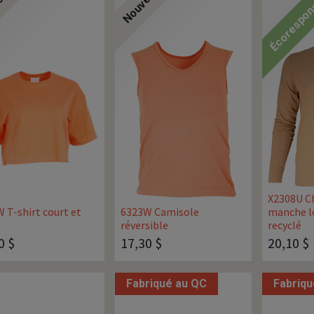
eau
Nouveau
Écorespon
X2308U Ch
 T-shirt court et
6323W Camisole
manche l
réversible
recyclé
0
$
17,30
$
20,10
$
Fabriqué au QC
Fabriqu