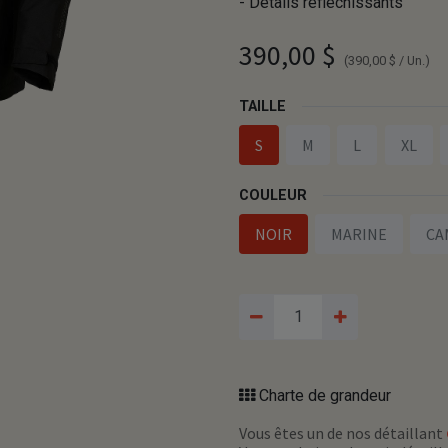
- Détails réfléchissants
390,00
$
(
390,00
$
/
Un.
)
TAILLE
S
M
L
XL
COULEUR
NOIR
MARINE
CA
Charte de grandeur
Vous êtes un de nos détaillant