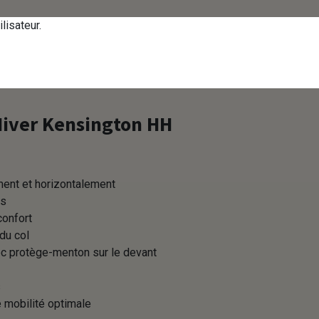
tactez-nous
Se connecter
FR
lisateur.
Corpo - Volume achat E
iver Kensington HH
ment et horizontalement
os
confort
 du col
c protège-menton sur le devant
s
s
 mobilité optimale