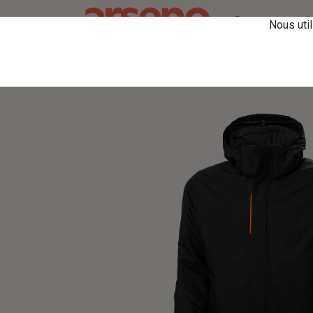
Retourner vers le
Nous util
Tous les produits
71345 Manteau Hiver Kens