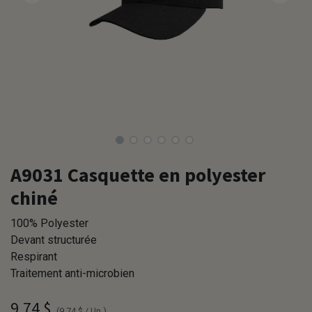
A9031 Casquette en polyester
chiné
100% Polyester
Devant structurée
Respirant
Traitement anti-microbien
9,74
$
(
9,74
$
/
Un.
)