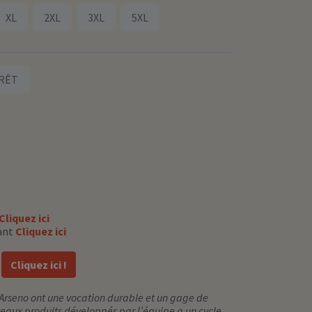
XL
2XL
3XL
5XL
RÊT
Cliquez ici
lant
Cliquez ici
!
Cliquez ici !
Arseno ont une vocation durable et un gage de
eaux produits développés par l’équipe a un cycle