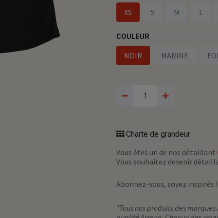
XS
S
M
L
COULEUR
NOIR
MARINE
FO
Charte de grandeur
Vous êtes un de nos détaillant
Vous souhaitez devenir détail
Abonnez-vous, soyez inspirés 
*Tous nos produits des marques 
qualité Arseno. Chacun des nouv