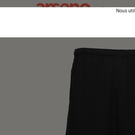
Retourner vers le
Nous util
Tous les produits
ST2020 Culotte sport Bizco