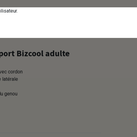
tactez-nous
Se connecter
FR
lisateur.
Corpo - Volume achat E
port Bizcool adulte
avec cordon
 latérale
du genou