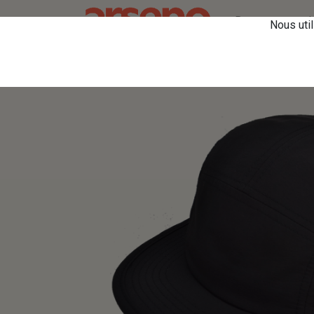
Retourner vers le
Nous util
Tous les produits
Casquettes
U115 Casqu