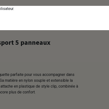
tactez-nous
Se connecter
FR
lisateur.
Corpo - Volume achat E
sport 5 panneaux
quette parfaite pour vous accompagner dans
Sa matière en nylon souple et extensible la
 attache en plastique de style clip, combinée à
ncore plus de confort.