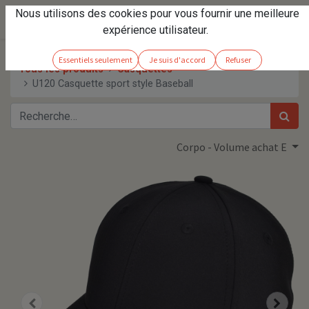
Nous utilisons des cookies pour vous fournir une meilleure
expérience utilisateur.
Essentiels seulement
Je suis d'accord
Refuser
Tous les produits
Casquettes
U120 Casquette sport style Baseball
Corpo - Volume achat E