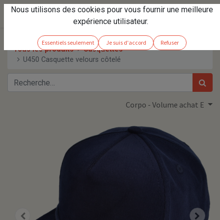
Nous utilisons des cookies pour vous fournir une meilleure
expérience utilisateur.
Essentiels seulement
Je suis d'accord
Refuser
Tous les produits
Casquettes
U450 Casquette velours côtelé
Corpo - Volume achat E