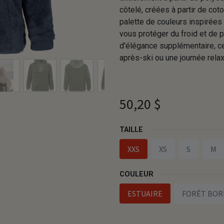
côtelé, créées à partir de co
palette de couleurs inspirées
vous protéger du froid et de 
d'élégance supplémentaire, c
après-ski ou une journée relax
50,20
$
TAILLE
XXS
XS
S
M
COULEUR
ESTUAIRE
FORÊT BOR