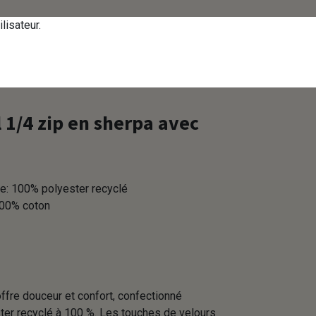
tactez-nous
Se connecter
FR
lisateur.
Corpo - Volume achat E
1/4 zip en sherpa avec
re: 100% polyester recyclé
100% coton
offre douceur et confort, confectionné
ster recyclé à 100 %. Les touches de velours