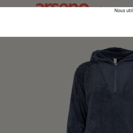
Retourner vers le
Nous util
Tous les produits
XS220U Chandail 1/4 zip 