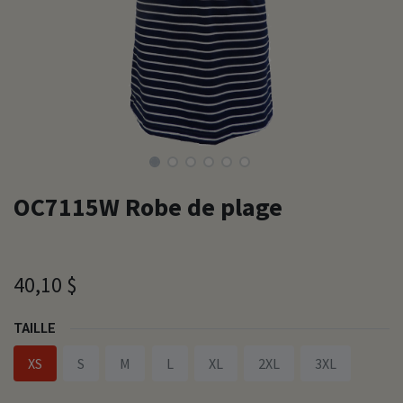
OC7115W Robe de plage
40,10
$
TAILLE
XS
S
M
L
XL
2XL
3XL